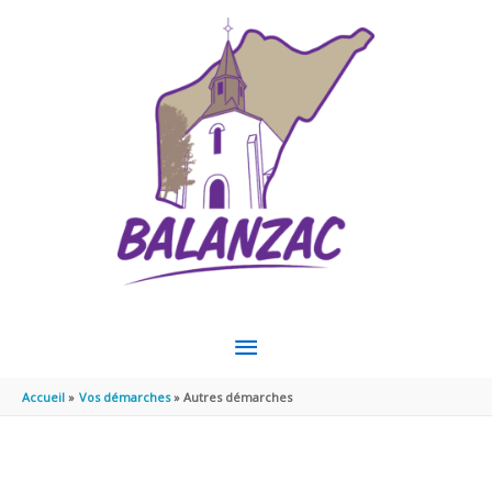
Aller au contenu
Aller au pied de page
MENU
PRINCIPAL
Accueil
Vos démarches
Autres démarches