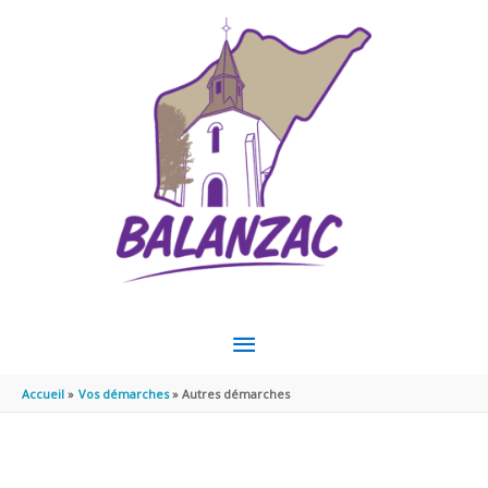
Aller au contenu
Aller au pied de page
MENU
PRINCIPAL
Accueil
Vos démarches
Autres démarches