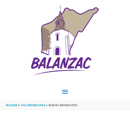
Aller au contenu
Aller au pied de page
MENU
PRINCIPAL
Accueil
Vos démarches
Autres démarches