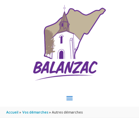
Aller au contenu
Aller au pied de page
MENU
PRINCIPAL
Accueil
Vos démarches
Autres démarches