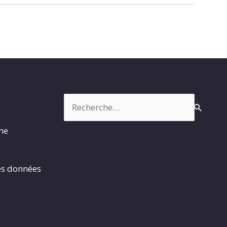
Rechercher :
rme
es données