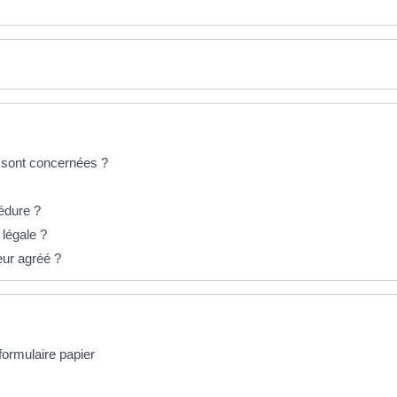
 sont concernées ?
cédure ?
 légale ?
eur agréé ?
formulaire papier