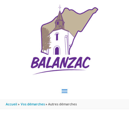
Aller au contenu
Aller au pied de page
MENU
PRINCIPAL
Accueil
Vos démarches
Autres démarches