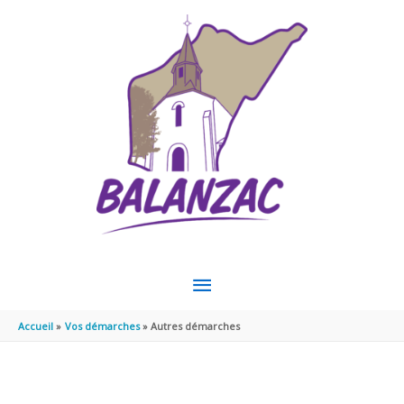
Aller au contenu
Aller au pied de page
MENU
PRINCIPAL
Accueil
Vos démarches
Autres démarches