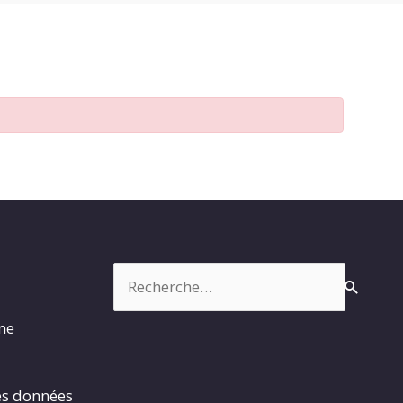
Rechercher :
rme
es données