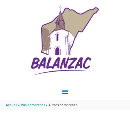
Aller au contenu
Aller au pied de page
MENU
PRINCIPAL
Accueil
Vos démarches
Autres démarches