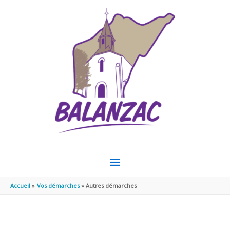
Aller au contenu
Aller au pied de page
MENU
PRINCIPAL
Accueil
Vos démarches
Autres démarches