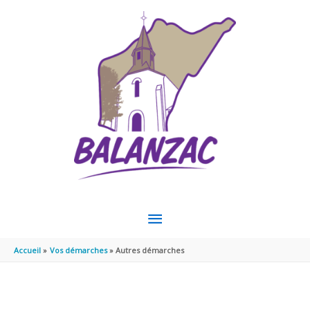
Aller au contenu
Aller au pied de page
MENU
PRINCIPAL
Accueil
Vos démarches
Autres démarches