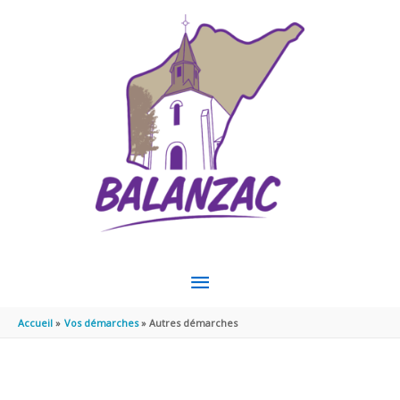
Aller au contenu
Aller au pied de page
MENU
PRINCIPAL
Accueil
Vos démarches
Autres démarches