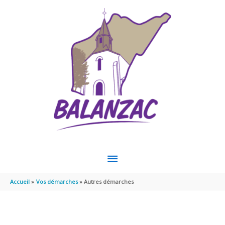
Aller au contenu
Aller au pied de page
MENU
PRINCIPAL
Accueil
Vos démarches
Autres démarches