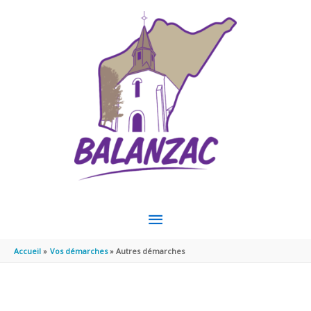
Aller au contenu
Aller au pied de page
MENU
PRINCIPAL
Accueil
Vos démarches
Autres démarches