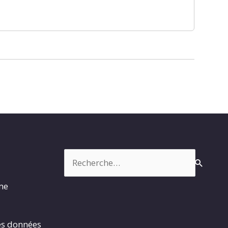
Rechercher :
rme
es données