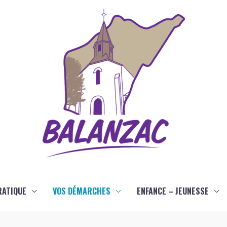
RATIQUE
VOS DÉMARCHES
ENFANCE – JEUNESSE