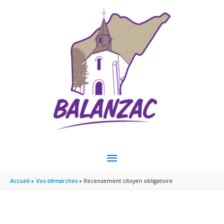
Aller au contenu
Aller au pied de page
MENU
PRINCIPAL
Accueil
Vos démarches
Recensement citoyen obligatoire