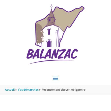
Aller au contenu
Aller au pied de page
MENU
PRINCIPAL
Accueil
Vos démarches
Recensement citoyen obligatoire