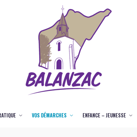
RATIQUE
VOS DÉMARCHES
ENFANCE – JEUNESSE