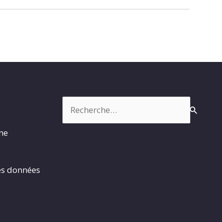
Rechercher :
rme
es données