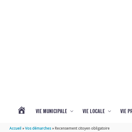
Aller au contenu
Aller au pied de page
VIE MUNICIPALE
VIE LOCALE
VIE P
ACTUALITÉS
Accueil
Vos démarches
Recensement citoyen obligatoire