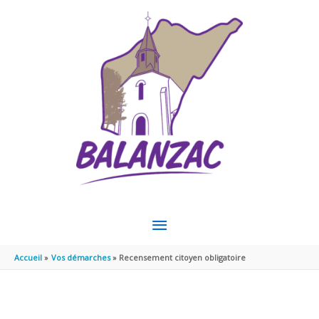
Aller au contenu
Aller au pied de page
MENU
PRINCIPAL
Accueil
Vos démarches
Recensement citoyen obligatoire