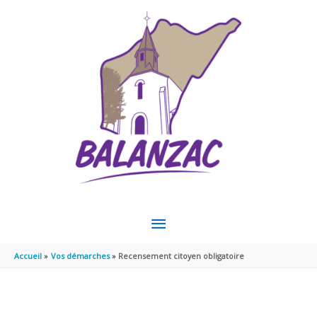
Aller au contenu
Aller au pied de page
MENU
PRINCIPAL
Accueil
Vos démarches
Recensement citoyen obligatoire