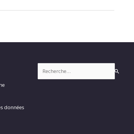
Rechercher :
rme
es données