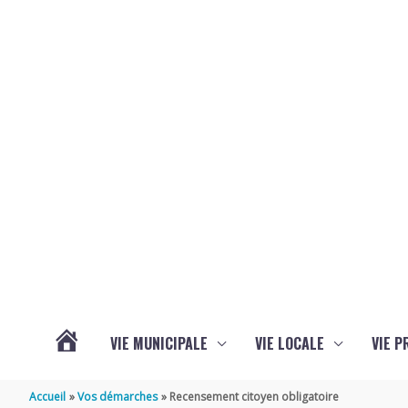
Aller au contenu
Aller au pied de page
VIE MUNICIPALE
VIE LOCALE
VIE P
ACTUALITÉS
Accueil
Vos démarches
Recensement citoyen obligatoire