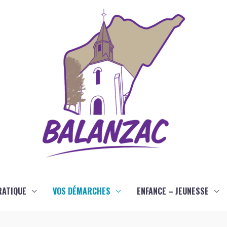
RATIQUE
VOS DÉMARCHES
ENFANCE – JEUNESSE