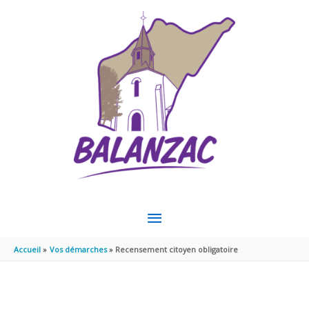
Aller au contenu
Aller au pied de page
MENU
PRINCIPAL
Accueil
Vos démarches
Recensement citoyen obligatoire