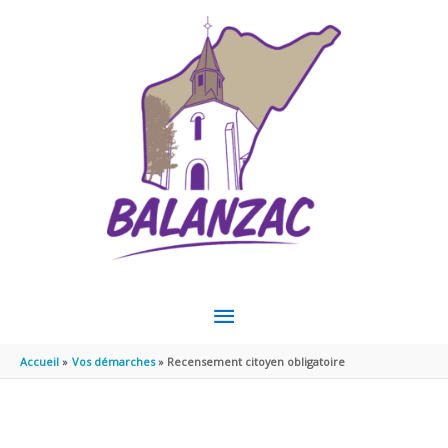
Aller au contenu
Aller au pied de page
MENU
PRINCIPAL
Accueil
Vos démarches
Recensement citoyen obligatoire