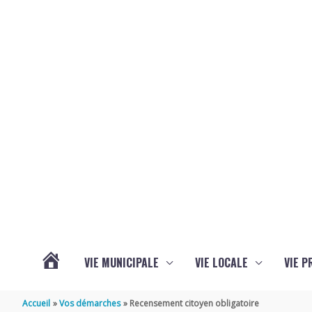
Aller au contenu
Aller au pied de page
VIE MUNICIPALE
VIE LOCALE
VIE P
ACTUALITÉS
Accueil
Vos démarches
Recensement citoyen obligatoire