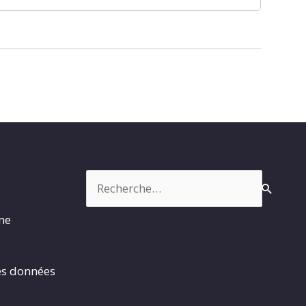
Rechercher :
rme
es données