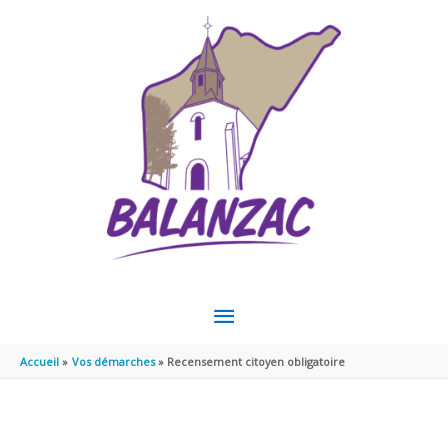
Aller au contenu
Aller au pied de page
MENU
PRINCIPAL
Accueil
Vos démarches
Recensement citoyen obligatoire