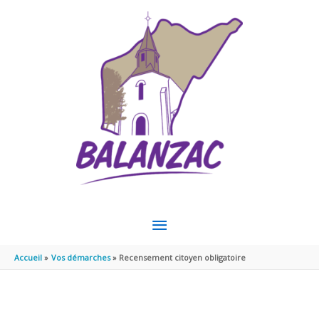
Aller au contenu
Aller au pied de page
MENU
PRINCIPAL
Accueil
Vos démarches
Recensement citoyen obligatoire