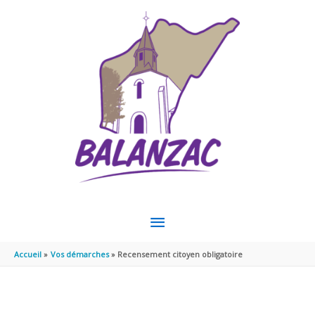
Aller au contenu
Aller au pied de page
MENU
PRINCIPAL
Accueil
Vos démarches
Recensement citoyen obligatoire