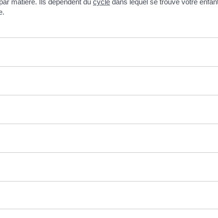
 par matière. Ils dépendent du
cycle
dans lequel se trouve votre enfan
e.