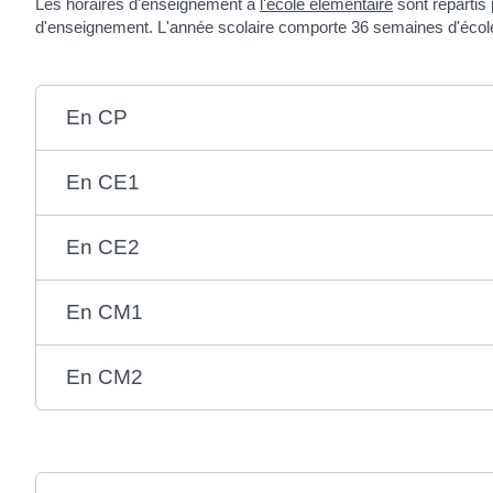
Les horaires d'enseignement à
l'école élémentaire
sont répartis
d'enseignement. L'année scolaire comporte 36 semaines d'écol
En CP
En CE1
En CE2
En CM1
En CM2