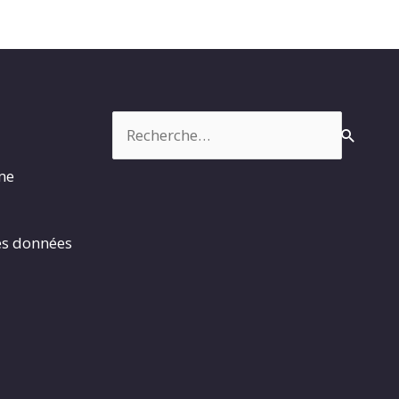
Rechercher :
rme
es données