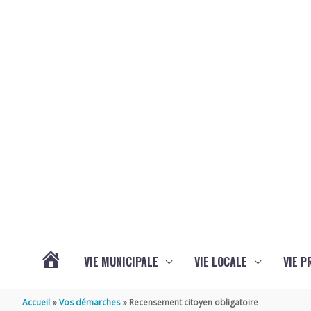
Aller au contenu
Aller au pied de page
VIE MUNICIPALE
VIE LOCALE
VIE P
ACTUALITÉS
Accueil
Vos démarches
Recensement citoyen obligatoire