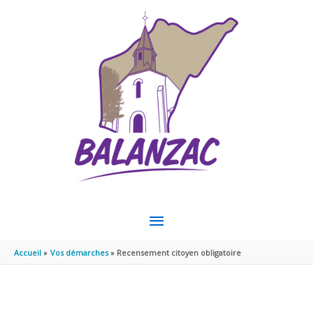
Aller au contenu
Aller au pied de page
MENU
PRINCIPAL
Accueil
Vos démarches
Recensement citoyen obligatoire