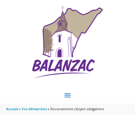
Aller au contenu
Aller au pied de page
MENU
PRINCIPAL
Accueil
Vos démarches
Recensement citoyen obligatoire