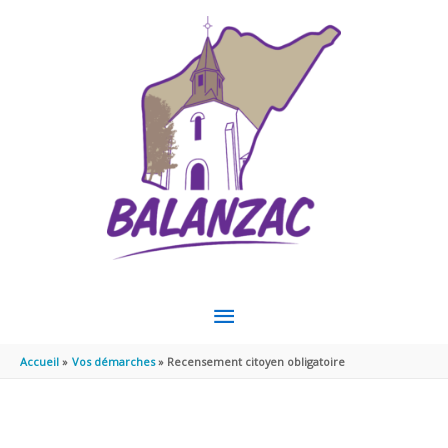
Aller au contenu
Aller au pied de page
MENU
PRINCIPAL
Accueil
Vos démarches
Recensement citoyen obligatoire