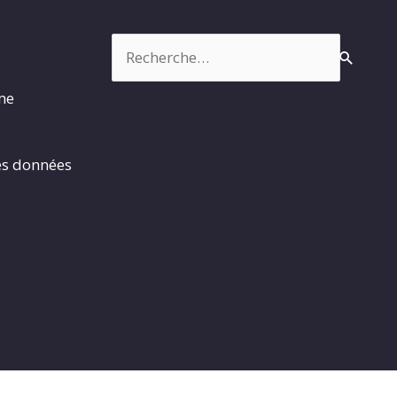
Rechercher :
rme
es données