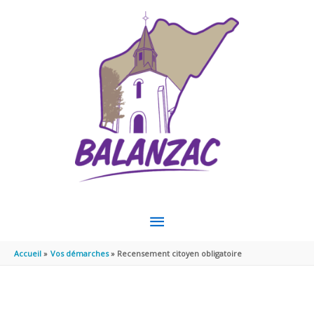
Aller au contenu
Aller au pied de page
MENU
PRINCIPAL
Accueil
Vos démarches
Recensement citoyen obligatoire