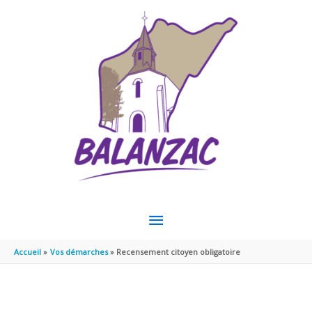
Aller au contenu
Aller au pied de page
MENU
PRINCIPAL
Accueil
Vos démarches
Recensement citoyen obligatoire