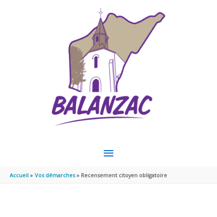
Aller au contenu
Aller au pied de page
MENU
PRINCIPAL
Accueil
Vos démarches
Recensement citoyen obligatoire