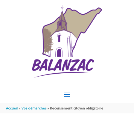
Aller au contenu
Aller au pied de page
MENU
PRINCIPAL
Accueil
Vos démarches
Recensement citoyen obligatoire