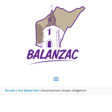
Aller au contenu
Aller au pied de page
MENU
PRINCIPAL
Accueil
Vos démarches
Recensement citoyen obligatoire