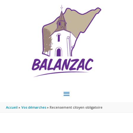
Aller au contenu
Aller au pied de page
MENU
PRINCIPAL
Accueil
Vos démarches
Recensement citoyen obligatoire