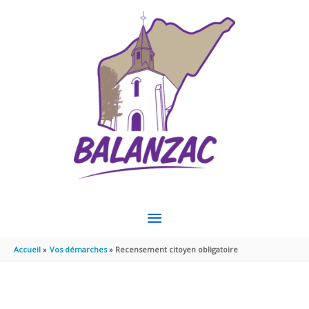
Aller au contenu
Aller au pied de page
MENU
PRINCIPAL
Accueil
Vos démarches
Recensement citoyen obligatoire