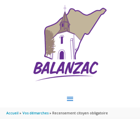
Aller au contenu
Aller au pied de page
MENU
PRINCIPAL
Accueil
Vos démarches
Recensement citoyen obligatoire