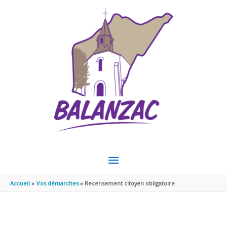
Aller au contenu
Aller au pied de page
MENU
PRINCIPAL
Accueil
Vos démarches
Recensement citoyen obligatoire