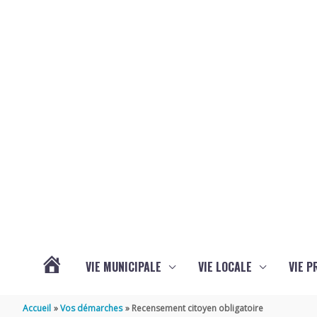
Aller au contenu
Aller au pied de page
VIE MUNICIPALE
VIE LOCALE
VIE P
ACTUALITÉS
Accueil
Vos démarches
Recensement citoyen obligatoire