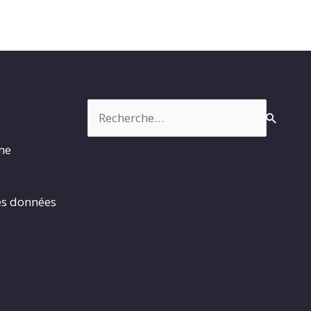
Rechercher :
rme
es données