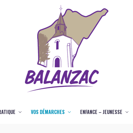
RATIQUE
VOS DÉMARCHES
ENFANCE – JEUNESSE