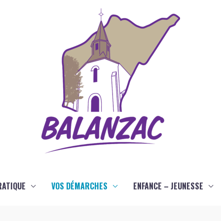
RATIQUE
VOS DÉMARCHES
ENFANCE – JEUNESSE