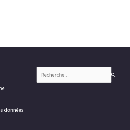
Rechercher :
rme
es données