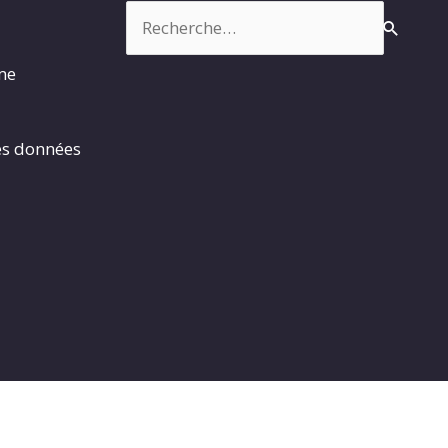
Rechercher :
rme
es données