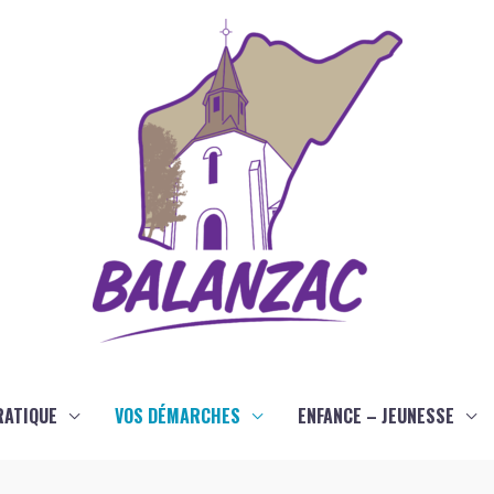
RATIQUE
VOS DÉMARCHES
ENFANCE – JEUNESSE