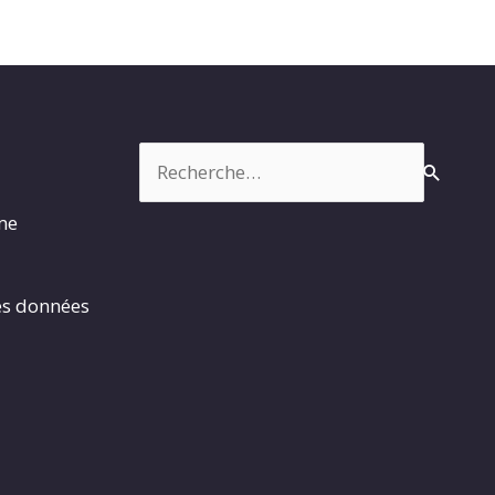
Rechercher :
rme
es données