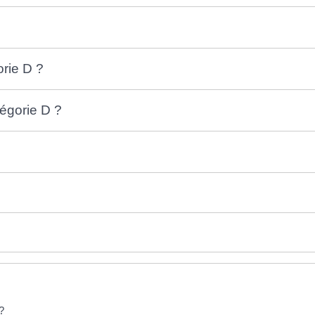
orie D ?
tégorie D ?
?