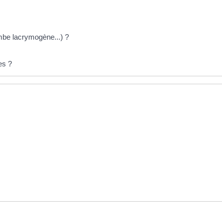
mbe lacrymogène...) ?
es ?