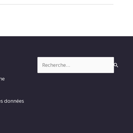
Rechercher :
rme
es données