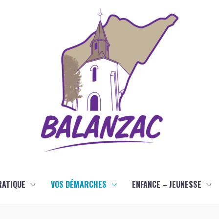
RATIQUE
VOS DÉMARCHES
ENFANCE – JEUNESSE