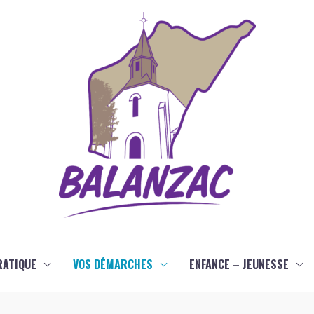
RATIQUE
VOS DÉMARCHES
ENFANCE – JEUNESSE