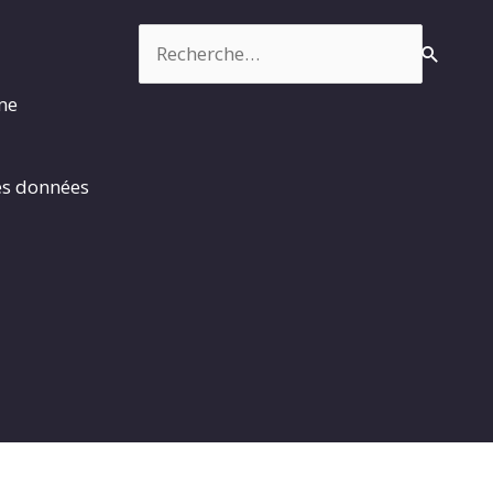
Rechercher :
rme
es données