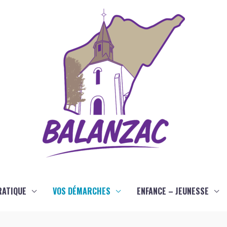
RATIQUE
VOS DÉMARCHES
ENFANCE – JEUNESSE