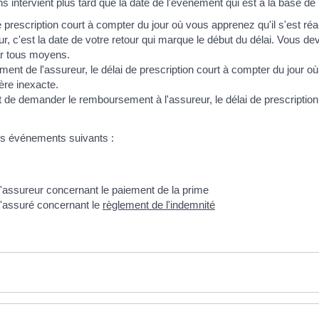
ns intervient plus tard que la date de l'événement qui est à la base d
e prescription court à compter du jour où vous apprenez qu'il s'est réa
r, c'est la date de votre retour qui marque le début du délai. Vous 
ar tous moyens.
de l'assureur, le délai de prescription court à compter du jour où l'
re inexacte.
nt de demander le remboursement à l'assureur, le délai de prescriptio
des événements suivants :
assureur concernant le paiement de la prime
'assuré concernant le
règlement de l'indemnité