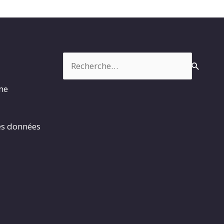
Rechercher :
rme
es données